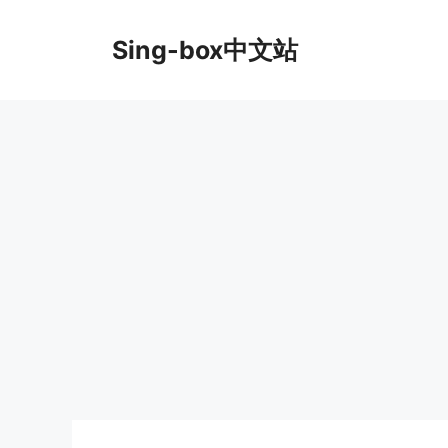
跳
至
Sing-box中文站
内
容