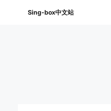
跳
至
Sing-box中文站
内
容