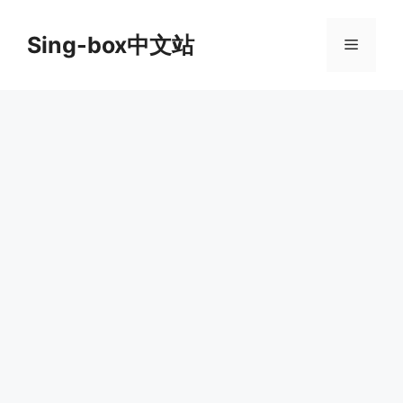
跳
至
Sing-box中文站
菜
内
容
单