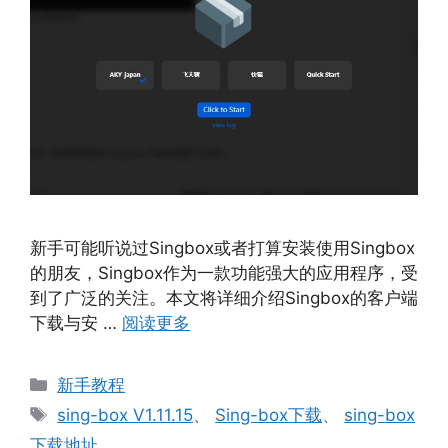
新手可能听说过Singbox或者打算安装使用Singbox
的朋友，Singbox作为一款功能强大的应用程序，受
到了广泛的关注。本文将详细介绍Singbox的客户端
下载与安 …
阅读更多
分
新手教程
类
标
sing-box V1.11.15
、
Sing-box下载
、
sing-box
签
下载地址