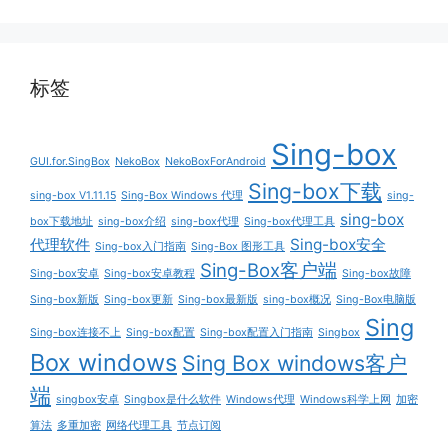
标签
Sing-box
GUI.for.SingBox
NekoBox
NekoBoxForAndroid
Sing-box下载
sing-box V1.11.15
Sing-Box Windows 代理
sing-
sing-box
box下载地址
sing-box介绍
sing-box代理
Sing-box代理工具
代理软件
Sing-box安全
Sing-box入门指南
Sing-Box 图形工具
Sing-Box客户端
Sing-box安卓
Sing-box安卓教程
Sing-box故障
Sing-box新版
Sing-box更新
Sing-box最新版
sing-box概况
Sing-Box电脑版
Sing
Sing-box连接不上
Sing-box配置
Sing-box配置入门指南
Singbox
Box windows
Sing Box windows客户
端
singbox安卓
Singbox是什么软件
Windows代理
Windows科学上网
加密
算法
多重加密
网络代理工具
节点订阅