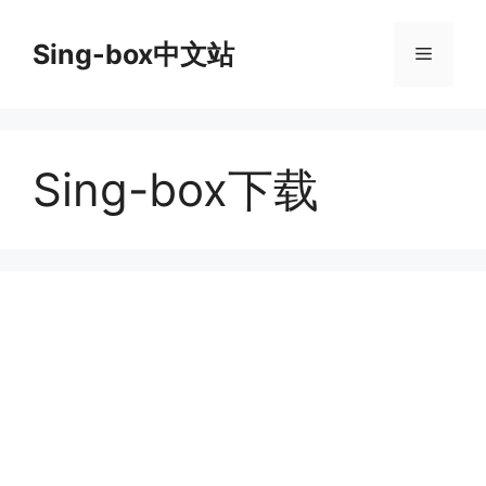
跳
至
Sing-box中文站
菜
内
容
单
Sing-box下载