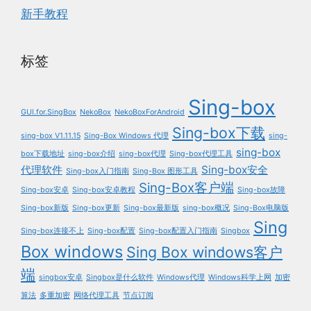
新手教程
标签
Sing-box
GUI.for.SingBox
NekoBox
NekoBoxForAndroid
Sing-box下载
sing-box V1.11.15
Sing-Box Windows 代理
sing-
sing-box
box下载地址
sing-box介绍
sing-box代理
Sing-box代理工具
代理软件
Sing-box安全
Sing-box入门指南
Sing-Box 图形工具
Sing-Box客户端
Sing-box安卓
Sing-box安卓教程
Sing-box故障
Sing-box新版
Sing-box更新
Sing-box最新版
sing-box概况
Sing-Box电脑版
Sing
Sing-box连接不上
Sing-box配置
Sing-box配置入门指南
Singbox
Box windows
Sing Box windows客户
端
singbox安卓
Singbox是什么软件
Windows代理
Windows科学上网
加密
算法
多重加密
网络代理工具
节点订阅