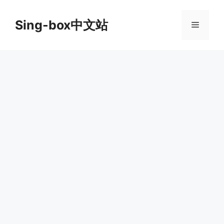
跳
至
Sing-box中文站
菜
内
容
单