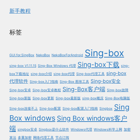
新手教程
标签
Sing-box
GUI.for.SingBox
NekoBox
NekoBoxForAndroid
Sing-box下载
sing-box V1.11.15
Sing-Box Windows 代理
sing-
sing-box
box下载地址
sing-box介绍
sing-box代理
Sing-box代理工具
代理软件
Sing-box安全
Sing-box入门指南
Sing-Box 图形工具
Sing-Box客户端
Sing-box安卓
Sing-box安卓教程
Sing-box故障
Sing-box新版
Sing-box更新
Sing-box最新版
sing-box概况
Sing-Box电脑版
Sing
Sing-box连接不上
Sing-box配置
Sing-box配置入门指南
Singbox
Box windows
Sing Box windows客户
端
singbox安卓
Singbox是什么软件
Windows代理
Windows科学上网
加密
算法
多重加密
网络代理工具
节点订阅