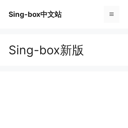
跳
至
Sing-box中文站
菜
内
容
单
Sing-box新版