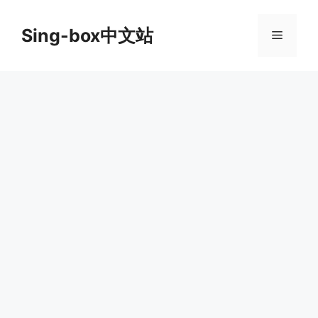
跳
至
Sing-box中文站
菜
内
容
单