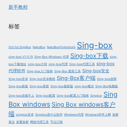
新手教程
标签
Sing-box
GUI.for.SingBox
NekoBox
NekoBoxForAndroid
Sing-box下载
sing-box V1.11.15
Sing-Box Windows 代理
sing-
sing-box
box下载地址
sing-box介绍
sing-box代理
Sing-box代理工具
代理软件
Sing-box安全
Sing-box入门指南
Sing-Box 图形工具
Sing-Box客户端
Sing-box安卓
Sing-box安卓教程
Sing-box故障
Sing-box新版
Sing-box更新
Sing-box最新版
sing-box概况
Sing-Box电脑版
Sing
Sing-box连接不上
Sing-box配置
Sing-box配置入门指南
Singbox
Box windows
Sing Box windows客户
端
singbox安卓
Singbox是什么软件
Windows代理
Windows科学上网
加密
算法
多重加密
网络代理工具
节点订阅