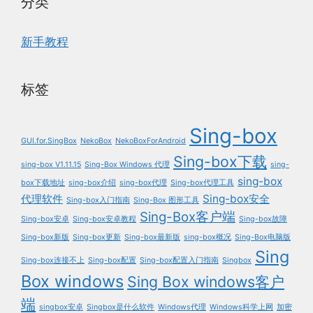
分类
新手教程
标签
Sing-box
GUI.for.SingBox
NekoBox
NekoBoxForAndroid
Sing-box下载
sing-box V1.11.15
Sing-Box Windows 代理
sing-
sing-box
box下载地址
sing-box介绍
sing-box代理
Sing-box代理工具
代理软件
Sing-box安全
Sing-box入门指南
Sing-Box 图形工具
Sing-Box客户端
Sing-box安卓
Sing-box安卓教程
Sing-box故障
Sing-box新版
Sing-box更新
Sing-box最新版
sing-box概况
Sing-Box电脑版
Sing
Sing-box连接不上
Sing-box配置
Sing-box配置入门指南
Singbox
Box windows
Sing Box windows客户
端
singbox安卓
Singbox是什么软件
Windows代理
Windows科学上网
加密