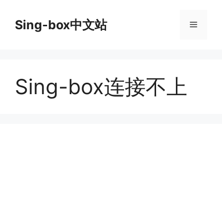
跳
至
Sing-box中文站
菜
内
容
单
Sing-box连接不上