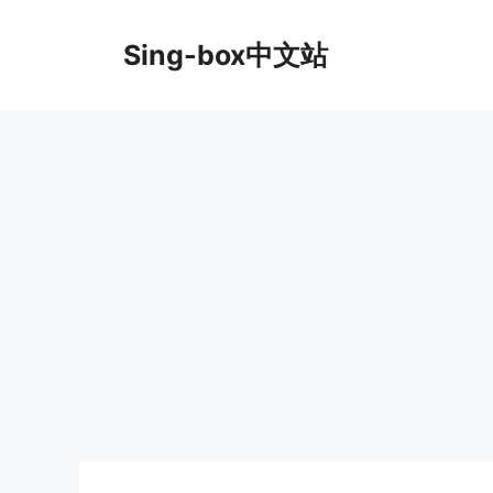
跳
至
Sing-box中文站
内
容