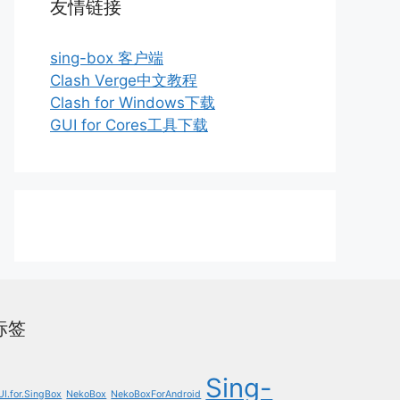
友情链接
sing-box 客户端
Clash Verge中文教程
Clash for Windows下载
GUI for Cores工具下载
标签
Sing-
UI.for.SingBox
NekoBox
NekoBoxForAndroid