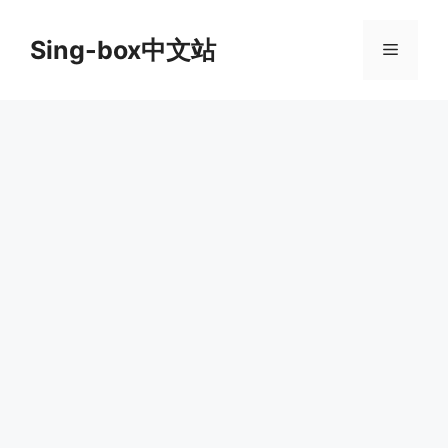
跳
至
Sing-box中文站
菜
内
容
单