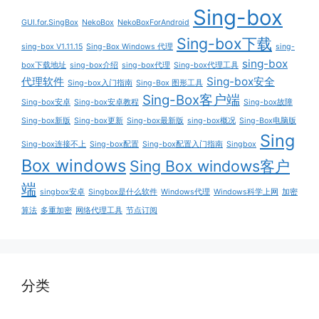
Sing-box
GUI.for.SingBox
NekoBox
NekoBoxForAndroid
Sing-box下载
sing-box V1.11.15
Sing-Box Windows 代理
sing-
sing-box
box下载地址
sing-box介绍
sing-box代理
Sing-box代理工具
代理软件
Sing-box安全
Sing-box入门指南
Sing-Box 图形工具
Sing-Box客户端
Sing-box安卓
Sing-box安卓教程
Sing-box故障
Sing-box新版
Sing-box更新
Sing-box最新版
sing-box概况
Sing-Box电脑版
Sing
Sing-box连接不上
Sing-box配置
Sing-box配置入门指南
Singbox
Box windows
Sing Box windows客户
端
singbox安卓
Singbox是什么软件
Windows代理
Windows科学上网
加密
算法
多重加密
网络代理工具
节点订阅
分类