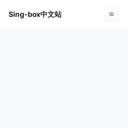
跳
至
Sing-box中文站
菜
内
容
单